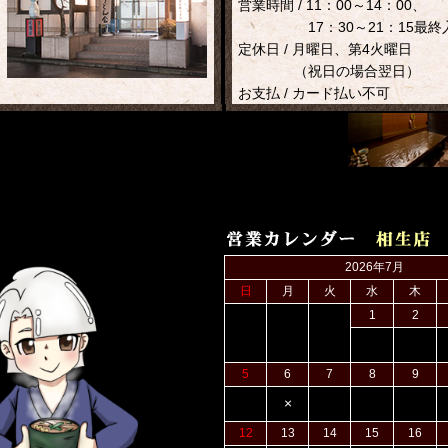
営業時間 / 11：00～14：00、
17：30～21：15最終
定休日 / 月曜日、第4火曜日
（祝日の場合翌日）
お支払 / カード払い不可
2026年7月
日
月
火
水
木
1
2
5
6
7
8
9
×
12
13
14
15
16