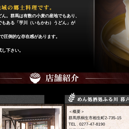
どん。群馬は有数の小麦の産地でもあり、
でもある「芋川（いもかわ）うどん」が
中で圧倒的な存在感があります。
。
試し下さい。
＜概要＞
群馬県桐生市相生町2-735-15
TEL . 0277-47-8190