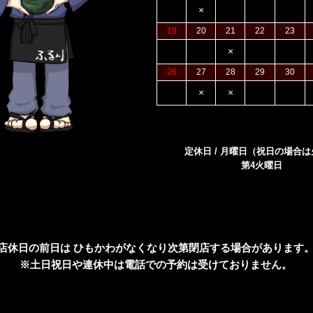
×
19
20
21
22
23
×
26
27
28
29
30
×
×
定休日 / 月曜日（祝日の場合
第4火曜日
店休日の前日は ひもかわがなくなり次第閉店する場合があります
※土日祝日や連休中は電話での予約は受けておりません。