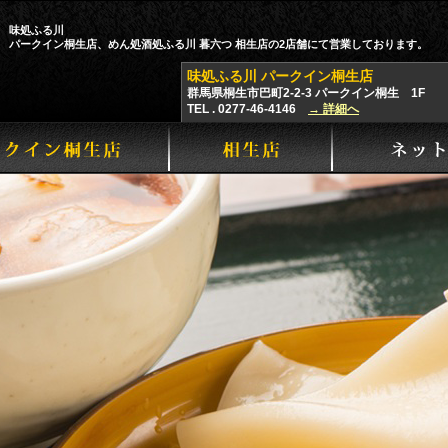
味処ふる川
パークイン桐生店、めん処酒処ふる川 暮六つ 相生店の2店舗にて営業しております。
味処ふる川 パークイン桐生店
群馬県桐生市巴町2-2-3 パークイン桐生 1F
TEL . 0277-46-4146
→ 詳細へ