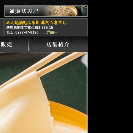
めん処酒処ふる川 暮六つ 相生店
群馬県桐生市相生町2-735-15
TEL . 0277-47-8190
→ 詳細へ