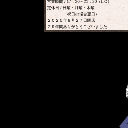
営業時間 / 17：30～21：30（L.O）
定休日 / 日曜・月曜・木曜
（祝日の場合翌日）
２０２５年９月２７日閉店
２９年間ありがとうございました