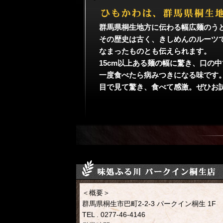
群馬県桐生地方に伝わる幅広麺のう
その歴史は古く、きしめんのルーツ
なまったものとも伝えられます。
15cm以上ある麺の幅に驚き、口の
一度食べたら病みつきになる味です
目で見て驚き、食べて感激。ぜひお
＜概要＞
群馬県桐生市巴町2-2-3 パークイン桐生 1F
TEL . 0277-46-4146